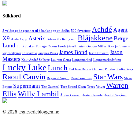
Stikkord
Achdé
Agent
5 veldig gode grunner til å banke opp en delfin
500 favoritter
Blåjakkene
X9
Asterix
Børge
Andy Capp
Before the living end
Lund
Ed Brubaker
Forlaget Zoom
Frode Øverli
Futen
George Miller
Ikke jobb mens
James Bond
Jason
jeg forstyrrer
In shadow
Jacques Pessis
Jason Howard
Masters
Knut André Solberg
Laurent Gerra
Loppemarked
Loppemarkedsfunn
Lucky Luke
Lunch
Onklene Dalton
Outland
Pondus
Radio Gaga
Raoul Cauvin
Star Wars
Reginald Smyth
René Goscinny
Steve
Warren
Supermann
Epting
The Oatmeal
Tore Strand Olsen
Trees
Velvet
Ellis
Willy Lambil
Ånder i eteren
Øystein Runde
Øyvind Sagåsen
© 2026 tegneseriebloggen.no.