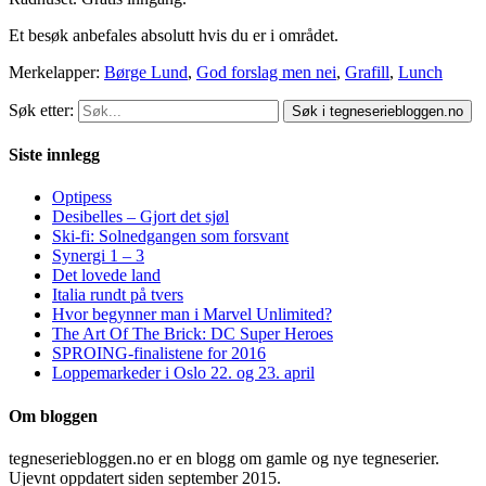
Et besøk anbefales absolutt hvis du er i området.
Merkelapper:
Børge Lund
,
God forslag men nei
,
Grafill
,
Lunch
Søk etter:
Siste innlegg
Optipess
Desibelles – Gjort det sjøl
Ski-fi: Solnedgangen som forsvant
Synergi 1 – 3
Det lovede land
Italia rundt på tvers
Hvor begynner man i Marvel Unlimited?
The Art Of The Brick: DC Super Heroes
SPROING-finalistene for 2016
Loppemarkeder i Oslo 22. og 23. april
Om bloggen
tegneseriebloggen.no er en blogg om gamle og nye tegneserier.
Ujevnt oppdatert siden september 2015.