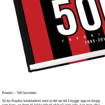
Pondus – 500 favoritter
Så fra Pondus konkluderer med at det tar tid å bygge opp en kropp
som hans, og frem til Jokke blir til ubåt på siste side, kan man altså