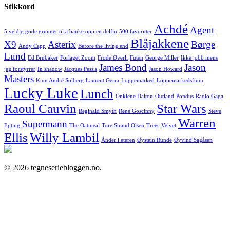
Stikkord
Achdé
Agent
5 veldig gode grunner til å banke opp en delfin
500 favoritter
Blåjakkene
X9
Asterix
Børge
Andy Capp
Before the living end
Lund
Ed Brubaker
Forlaget Zoom
Frode Øverli
Futen
George Miller
Ikke jobb mens
James Bond
Jason
jeg forstyrrer
In shadow
Jacques Pessis
Jason Howard
Masters
Knut André Solberg
Laurent Gerra
Loppemarked
Loppemarkedsfunn
Lucky Luke
Lunch
Onklene Dalton
Outland
Pondus
Radio Gaga
Raoul Cauvin
Star Wars
Reginald Smyth
René Goscinny
Steve
Warren
Supermann
Epting
The Oatmeal
Tore Strand Olsen
Trees
Velvet
Ellis
Willy Lambil
Ånder i eteren
Øystein Runde
Øyvind Sagåsen
© 2026 tegneseriebloggen.no.