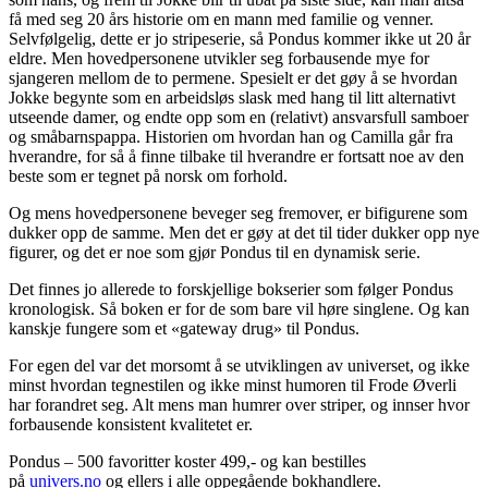
få med seg 20 års historie om en mann med familie og venner.
Selvfølgelig, dette er jo stripeserie, så Pondus kommer ikke ut 20 år
eldre. Men hovedpersonene utvikler seg forbausende mye for
sjangeren mellom de to permene. Spesielt er det gøy å se hvordan
Jokke begynte som en arbeidsløs slask med hang til litt alternativt
utseende damer, og endte opp som en (relativt) ansvarsfull samboer
og småbarnspappa. Historien om hvordan han og Camilla går fra
hverandre, for så å finne tilbake til hverandre er fortsatt noe av den
beste som er tegnet på norsk om forhold.
Og mens hovedpersonene beveger seg fremover, er bifigurene som
dukker opp de samme. Men det er gøy at det til tider dukker opp nye
figurer, og det er noe som gjør Pondus til en dynamisk serie.
Det finnes jo allerede to forskjellige bokserier som følger Pondus
kronologisk. Så boken er for de som bare vil høre singlene. Og kan
kanskje fungere som et «gateway drug» til Pondus.
For egen del var det morsomt å se utviklingen av universet, og ikke
minst hvordan tegnestilen og ikke minst humoren til Frode Øverli
har forandret seg. Alt mens man humrer over striper, og innser hvor
forbausende konsistent kvalitetet er.
Pondus – 500 favoritter koster 499,- og kan bestilles
på
univers.no
og ellers i alle oppegående bokhandlere.