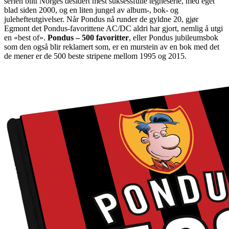
serien blitt Norges desidert mest suksessfulle tegneserie, med eget
blad siden 2000, og en liten jungel av album-, bok- og
julehefteutgivelser. Når Pondus nå runder de gyldne 20, gjør
Egmont det Pondus-favorittene AC/DC aldri har gjort, nemlig å utgi
en «best of».
Pondus – 500 favoritter
, eller Pondus jubileumsbok
som den også blir reklamert som, er en murstein av en bok med det
de mener er de 500 beste stripene mellom 1995 og 2015.