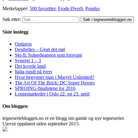
Merkelapper:
500 favoritter
,
Frode Øverli
,
Pondus
Søk etter:
Siste innlegg
Optipess
Desibelles – Gjort det sjøl
Ski-fi: Solnedgangen som forsvant
Synergi 1 – 3
Det lovede land
Italia rundt på tvers
Hvor begynner man i Marvel Unlimited?
The Art Of The Brick: DC Super Heroes
SPROING-finalistene for 2016
Loppemarkeder i Oslo 22. og 23. april
Om bloggen
tegneseriebloggen.no er en blogg om gamle og nye tegneserier.
Ujevnt oppdatert siden september 2015.