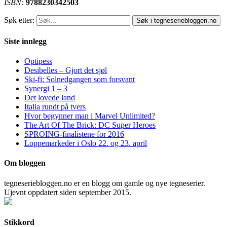
ISBN:
9788230342503
Søk etter:
Siste innlegg
Optipess
Desibelles – Gjort det sjøl
Ski-fi: Solnedgangen som forsvant
Synergi 1 – 3
Det lovede land
Italia rundt på tvers
Hvor begynner man i Marvel Unlimited?
The Art Of The Brick: DC Super Heroes
SPROING-finalistene for 2016
Loppemarkeder i Oslo 22. og 23. april
Om bloggen
tegneseriebloggen.no er en blogg om gamle og nye tegneserier.
Ujevnt oppdatert siden september 2015.
Stikkord