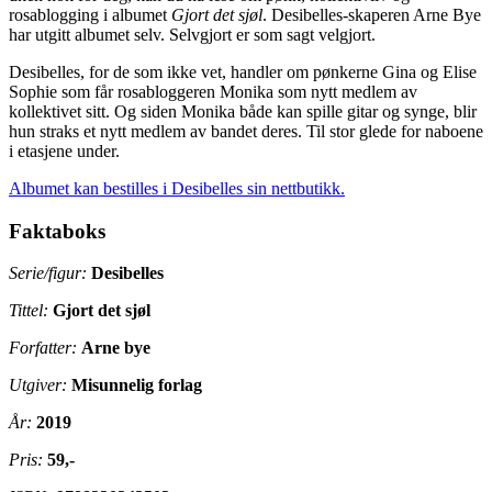
rosablogging i albumet
Gjort det sjøl
. Desibelles-skaperen Arne Bye
har utgitt albumet selv. Selvgjort er som sagt velgjort.
Desibelles, for de som ikke vet, handler om pønkerne Gina og Elise
Sophie som får rosabloggeren Monika som nytt medlem av
kollektivet sitt. Og siden Monika både kan spille gitar og synge, blir
hun straks et nytt medlem av bandet deres. Til stor glede for naboene
i etasjene under.
Albumet kan bestilles i Desibelles sin nettbutikk.
Faktaboks
Serie/figur:
Desibelles
Tittel:
Gjort det sjøl
Forfatter:
Arne bye
Utgiver:
Misunnelig forlag
År:
2019
Pris:
59,-