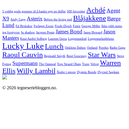
Achdé
Agent
5 veldig gode grunner til å banke opp en delfin
500 favoritter
Blåjakkene
X9
Asterix
Børge
Andy Capp
Before the living end
Lund
Ed Brubaker
Forlaget Zoom
Frode Øverli
Futen
George Miller
Ikke jobb mens
James Bond
Jason
jeg forstyrrer
In shadow
Jacques Pessis
Jason Howard
Masters
Knut André Solberg
Laurent Gerra
Loppemarked
Loppemarkedsfunn
Lucky Luke
Lunch
Onklene Dalton
Outland
Pondus
Radio Gaga
Raoul Cauvin
Star Wars
Reginald Smyth
René Goscinny
Steve
Warren
Supermann
Epting
The Oatmeal
Tore Strand Olsen
Trees
Velvet
Ellis
Willy Lambil
Ånder i eteren
Øystein Runde
Øyvind Sagåsen
© 2026 tegneseriebloggen.no.